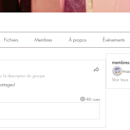
Fichiers
Membres
À propos
Événements
membres
mas
ur la description du groupe.
Voir tous
artages!
46 vues