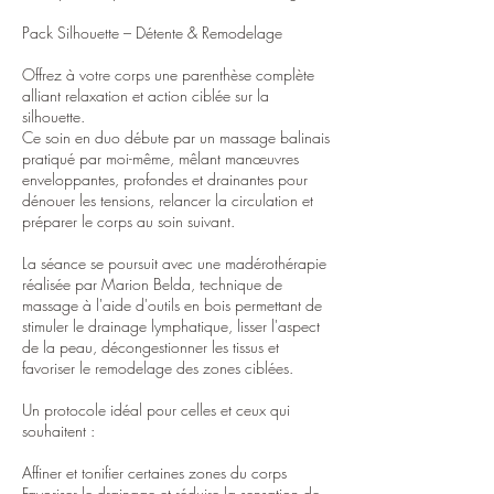
Pack Silhouette – Détente & Remodelage
Offrez à votre corps une parenthèse complète
alliant relaxation et action ciblée sur la
silhouette.
Ce soin en duo débute par un massage balinais
pratiqué par moi-même, mêlant manœuvres
enveloppantes, profondes et drainantes pour
dénouer les tensions, relancer la circulation et
préparer le corps au soin suivant.
La séance se poursuit avec une madérothérapie
réalisée par Marion Belda, technique de
massage à l'aide d'outils en bois permettant de
stimuler le drainage lymphatique, lisser l'aspect
de la peau, décongestionner les tissus et
favoriser le remodelage des zones ciblées.
Un protocole idéal pour celles et ceux qui
souhaitent :
Affiner et tonifier certaines zones du corps
Favoriser le drainage et réduire la sensation de