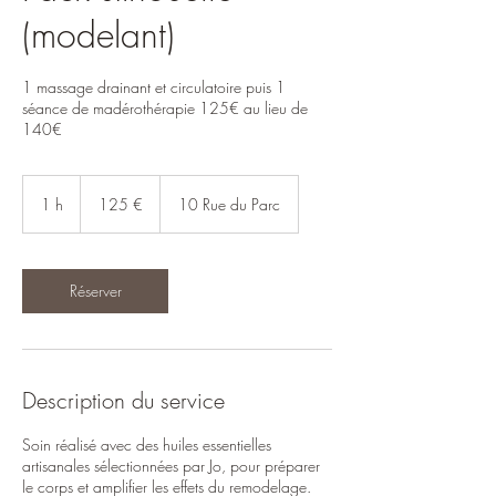
(modelant)
1 massage drainant et circulatoire puis 1
séance de madérothérapie 125€ au lieu de
140€
125
euros
1 h
1
125 €
10 Rue du Parc
Réserver
Description du service
Soin réalisé avec des huiles essentielles
artisanales sélectionnées par Jo, pour préparer
le corps et amplifier les effets du remodelage.